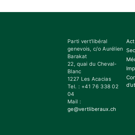
Parti vert’libéral
Act
genevois, c/o Aurélien
Sec
Barakat
Mé
22, quai du Cheval-
Im
Blanc
Con
1227 Les Acacias
d’ut
Tel. : +41 76 338 02
04
Mail :
ge@vertliberaux.ch