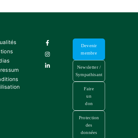
ualités
Devenir
tions
membre
dias
Newsletter /
pressum
Sympathisant
ditions
ilisation
Faire
un
don
Protection
des
données