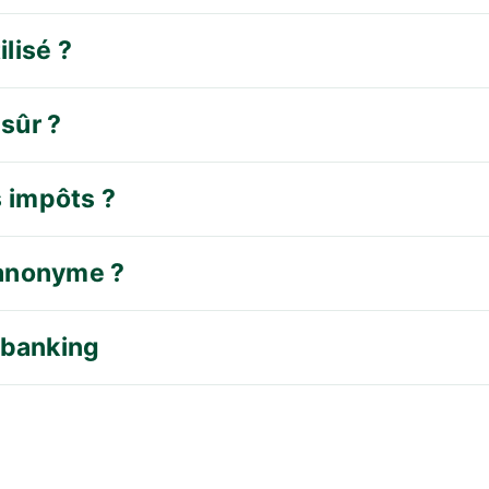
ilisé ?
sûr ?
s impôts ?
 anonyme ?
e-banking