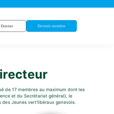
Donner
Devenir membre
irecteur
mposé de 17 membres au maximum dont les
nce et du Secrétariat général), le
s des Jeunes vert’libéraux genevois.