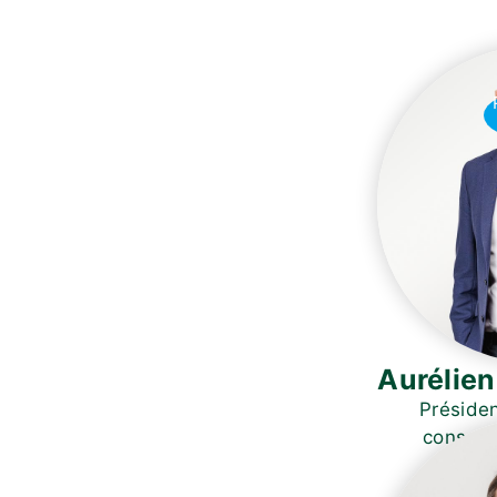
Aurélien
Préside
conseil