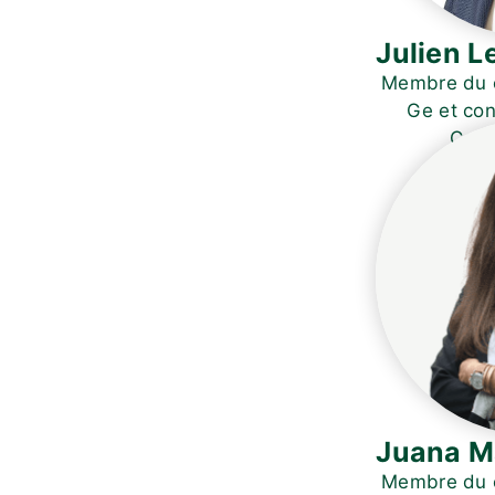
Julien L
Membre du c
Ge et con
Coll
Juana M
Membre du c