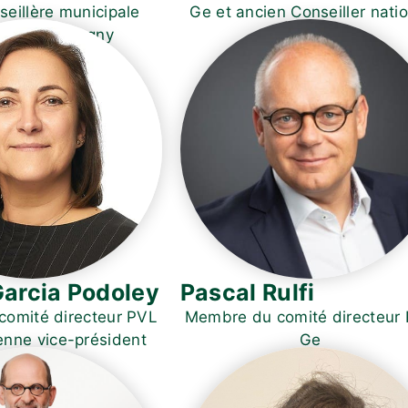
seillère municipale
Ge et ancien Conseiller nati
ante à Cologny
PVL Suisse
Garcia Podoley
Pascal Rulfi
omité directeur PVL
Membre du comité directeur
enne vice-président
Ge
PVL VdG