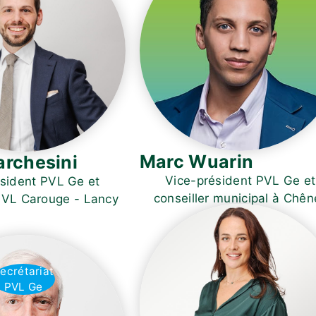
Marc Wuarin
archesini
Vice-président PVL Ge et
sident PVL Ge et
conseiller municipal à Chên
PVL Carouge - Lancy
Bougeries
ecrétariat
PVL Ge