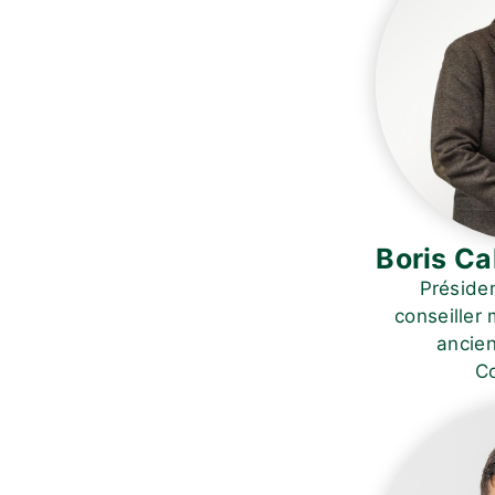
Boris C
Préside
conseiller
ancie
Co