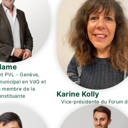
alame
nt PVL - Genève,
 municipal en VdG et
n membre de la
Karine Kolly
nstituante
Vice-présidente du Forum 
sections