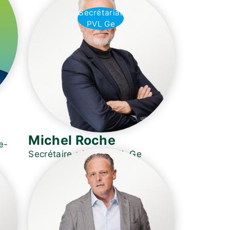
Secrétariat
PVL Ge
Michel Roche
e-
Secrétaire général PVL Ge