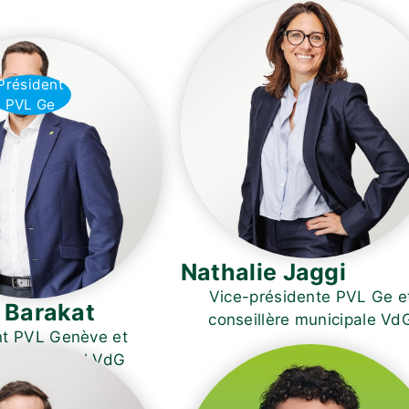
Président
PVL Ge
Nathalie Jaggi
Vice-présidente PVL Ge e
 Barakat
conseillère municipale Vd
nt PVL Genève et
ler municipal VdG