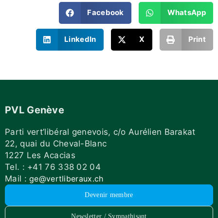
Facebook
WhatsApp
LinkedIn
X
Print
PVL Genève
Parti vert’libéral genevois, c/o Aurélien Barakat
22, quai du Cheval-Blanc
1227 Les Acacias
Tel. : +41 76 338 02 04
Mail :
ge@vertliberaux.ch
Devenir membre
Newsletter / Sympathisant